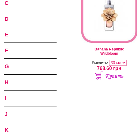
C
D
E
Banana Republic
F
Wildbloom
Ёмкость:
G
768.60
грн
H
I
J
K