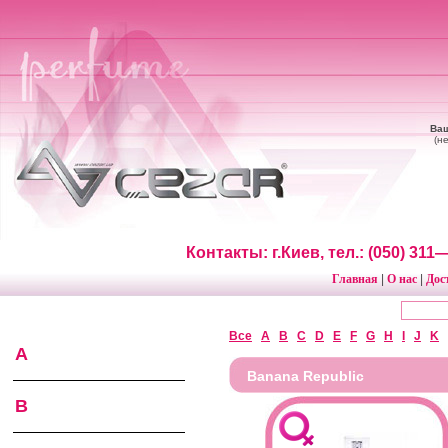
Ваш
(н
Контакты: г.Киев, тел.: (050) 31
Главная
О нас
Дос
|
|
Все
A
B
C
D
E
F
G
H
I
J
K
A
Banana Republic
B