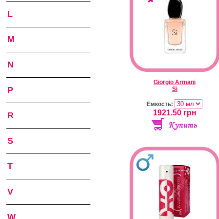
L
M
N
Giorgio Armani
P
Si
Ёмкость:
1921.50
грн
R
S
T
V
W