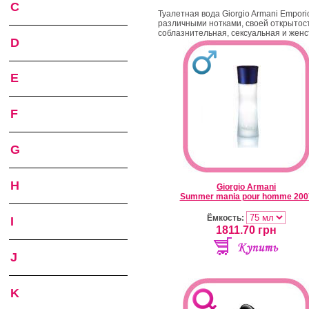
C
Туалетная вода Giorgio Armani Empori
различными нотками, своей открытос
соблазнительная, сексуальная и женс
D
E
F
G
H
Giorgio Armani
Summer mania pour homme 200
Ёмкость:
I
1811.70
грн
J
K