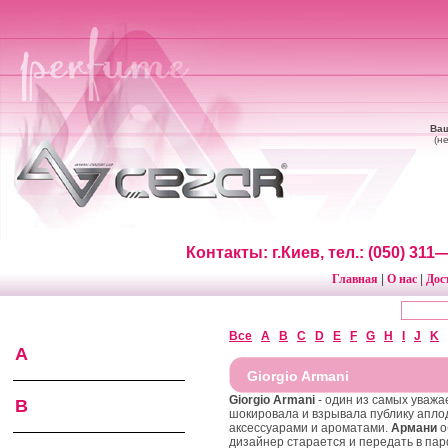
Ваш
(н
Контакты: г.Киев, тел.: (050) 31
Главная
О нас
Дос
|
|
Все
A
B
C
D
E
F
G
H
I
J
K
A
Giorgio Armani
Giorgio Armani
- один из самых уважа
B
шокировала и взрывала публику апло
аксессуарами и ароматами.
Армани
о
дизайнер старается и передать в па