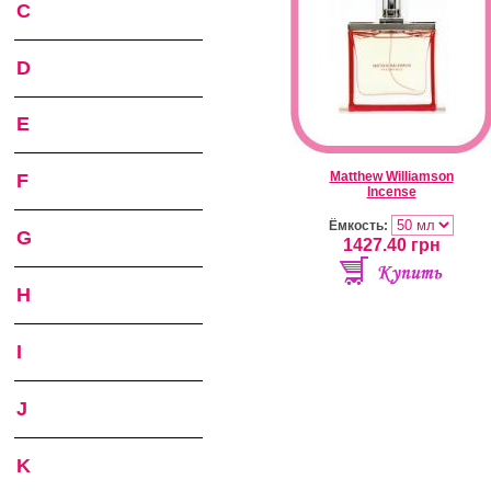
C
D
E
Matthew Williamson
F
Incense
Ёмкость:
G
1427.40
грн
H
I
J
K