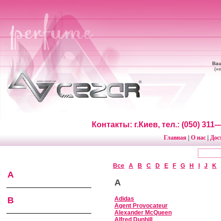
Ваш
(н
Контакты: г.Киев, тел.: (050) 31
Главная
О нас
Дос
|
|
Все
A
B
C
D
E
F
G
H
I
J
K
A
A
B
Adidas
Agent Provocateur
Alexander MсQueen
Alfred Dunhill