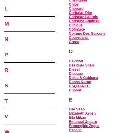
Chevignon
Chloe
L
Chopard
Christian Dior
Christian Lacroix
Christina Aguilera
M
Clinique
Cofinluxe
Comme Des Garcons
Courvoisier
N
Creed
D
P
Davidoff
Designer Shaik
R
Diesel
Diptique
Dolce & Gabbana
Donna Karan
S
DSQUARED
Dupont
E
T
Elie Saab
Elizabeth Arden
V
Ella Mikao
Emanuel Ungaro
Ermengildo Zegna
Escada
W