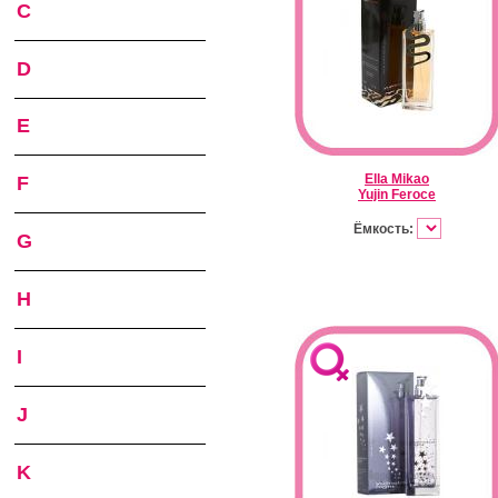
C
D
E
Ella Mikao
F
Yujin Feroce
Ёмкость:
G
H
I
J
K