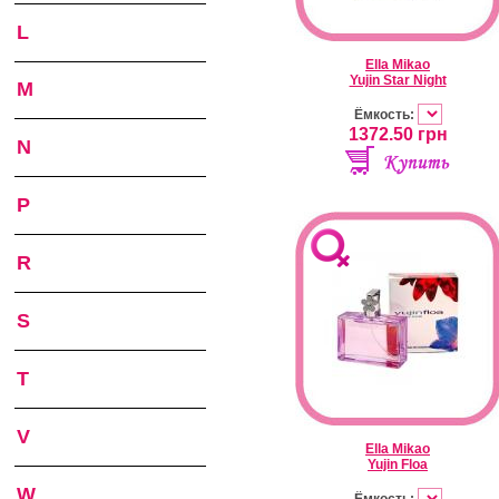
L
Ella Mikao
Yujin Star Night
M
Ёмкость:
1372.50
грн
N
P
R
S
T
V
Ella Mikao
Yujin Floa
W