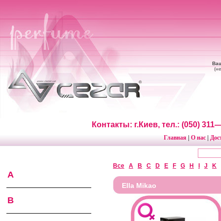
Ваш
(н
Контакты: г.Киев, тел.: (050) 31
Главная
О нас
Дос
|
|
Все
A
B
C
D
E
F
G
H
I
J
K
A
Ella Mikao
B