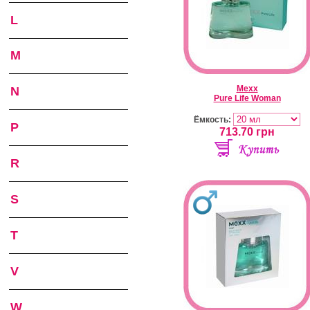
L
M
Mexx
N
Pure Life Woman
Ёмкость:
P
713.70
грн
R
S
T
V
W