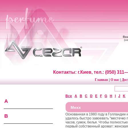
Ваш
(н
Контакты: г.Киев, тел.: (050) 31
Главная
О нас
Дос
|
|
Все
A
B
C
D
E
F
G
H
I
J
K
A
Mexx
Основанная в 1980 году в Голландии
B
удалось быстро завоевать "местечко 
часов, сумок, белья. Чтобы полность
первый собственный аромат: женская