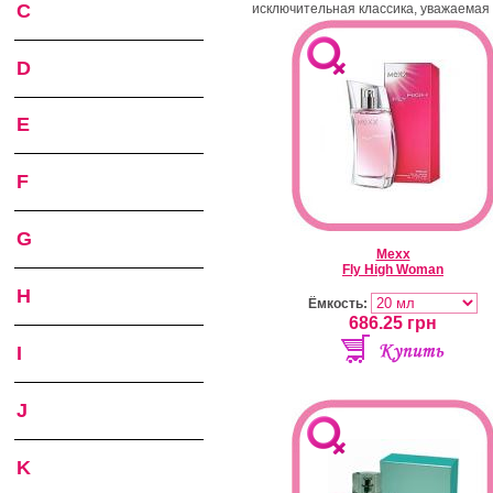
C
исключительная классика, уважаемая
D
E
F
G
Mexx
Fly High Woman
H
Ёмкость:
686.25
грн
I
J
K