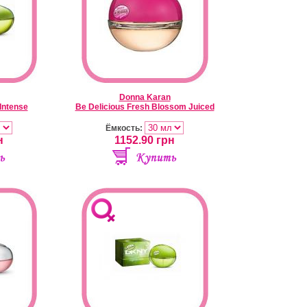
Donna Karan
Intense
Be Delicious Fresh Blossom Juiced
Ёмкость:
н
1152.90
грн