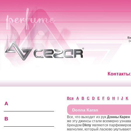
Ва
(
Контакты:
Все
A
B
C
D
E
F
G
H
I
J
K
A
Donna Karan
Все, что выходит из рук
Донны Карен
B
же эту джинсы стали всемирно узнав
брендом
Dkny
являются парфюмирован
магнолии, который ласково укутывают 