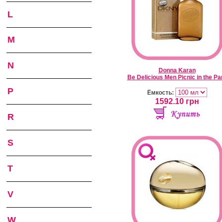
L
M
N
Donna Karan
Be Delicious Men Picnic in the Pa
P
Ёмкость:
1592.10
грн
R
S
T
V
W