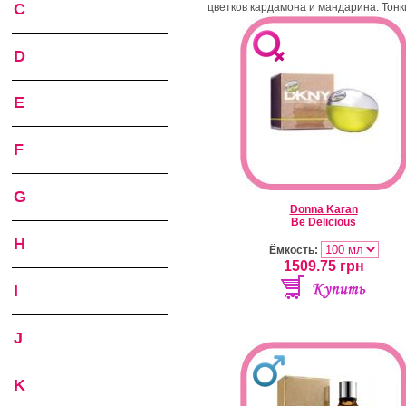
C
цветков кардамона и мандарина. Тонк
D
E
F
G
Donna Karan
Be Delicious
H
Ёмкость:
1509.75
грн
I
J
K