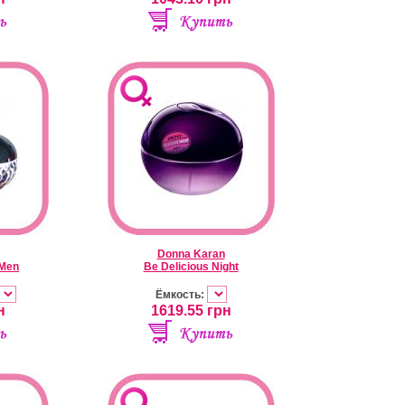
Donna Karan
 Men
Be Delicious Night
Ёмкость:
н
1619.55
грн