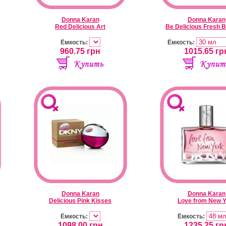
Donna Karan
Donna Karan
Red Delicious Art
Be Delicious Fresh 
Ёмкость:
Ёмкость:
960.75
грн
1015.65
гр
Donna Karan
Donna Karan
Delicious Pink Kisses
Love from New Y
Ёмкость:
Ёмкость:
1098.00
грн
1235.25
гр