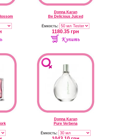
Donna Karan
Blossom
Be Delicious Juiced
Ёмкость:
н
1180.35
грн
Donna Karan
ork
Pure Verbena
Ёмкость:
н
1043.10
грн