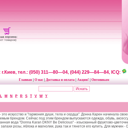
ша корзина:
нет товаров)
 г.Киев, тел.: (050) 311—80—04, (044) 229—84—84, ICQ:
Главная
О нас
Доставка и оплата
Акции!
Оптовикам
|
|
|
|
L
M
N
P
R
S
T
V
W
Y
- это искусство и "гармония души, тела и сердца". Донна Карен начинала сво
аемым брендом. Сейчас под этим брендом выпускаются одежда, обувь, аксе
ная вода "Donna Karan DKNY Be Delicious" - изысканный фруктово-цветочны
запахи розы, яблока и магнолии, рука так и тянется его купить. Для мужчин -