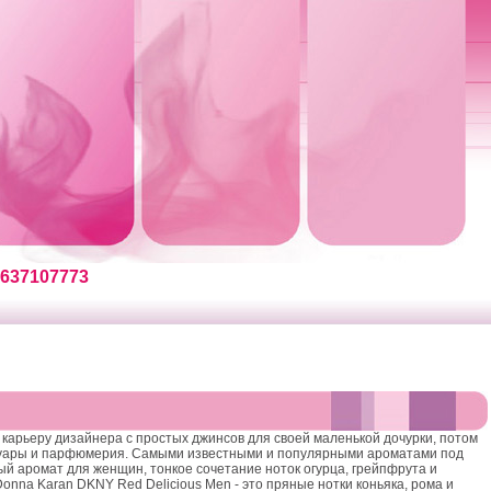
637107773
ю карьеру дизайнера с простых джинсов для своей маленькой дочурки, потом
ссуары и парфюмерия. Самыми известными и популярными ароматами под
й аромат для женщин, тонкое сочетание ноток огурца, грейпфрута и
 Donna Karan DKNY Red Delicious Men - это пряные нотки коньяка, рома и