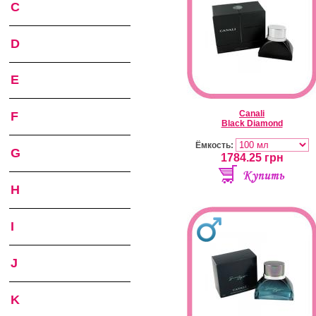
C
D
E
Canali
F
Black Diamond
Ёмкость:
G
1784.25
грн
H
I
J
K