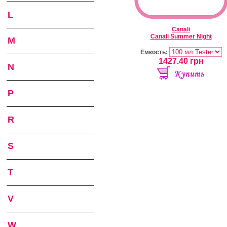
L
Canali
Canali Summer Night
M
Ёмкость:
1427.40
грн
N
P
R
S
T
V
W