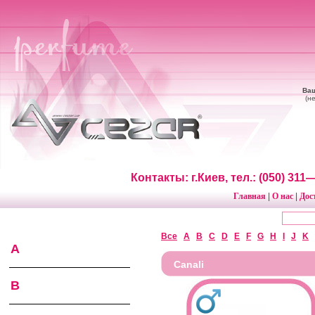
Ваш
(н
Контакты: г.Киев, тел.: (050) 31
Главная
О нас
Дос
|
|
Все
A
B
C
D
E
F
G
H
I
J
K
A
Canali
B