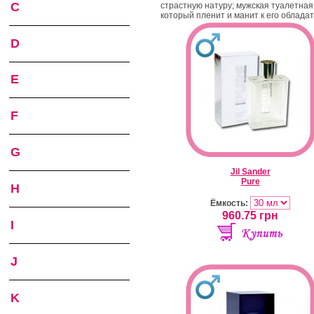
C
страстную натуру; мужская туалетная
который пленит и манит к его облада
D
E
F
G
Jil Sander
Pure
H
Ёмкость:
960.75
грн
I
J
K