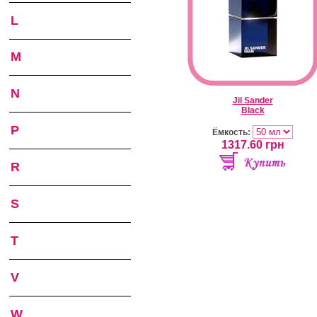
L
M
N
Jil Sander
Black
P
Ёмкость:
1317.60
грн
R
S
T
V
W