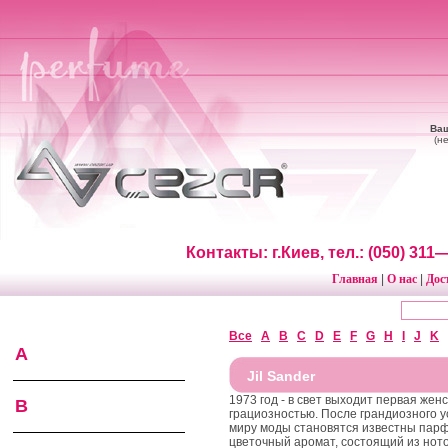
Ваш
(н
Контакты: г.Киев, тел.: (050) 31
Главная
О нас
Дос
|
|
Все
A
B
C
D
E
F
G
H
I
J
K
A
Jil Sander
1973 год - в свет выходит первая жен
B
грациозностью. После грандиозного у
миру моды становятся известны парфю
цветочный аромат, состоящий из ното