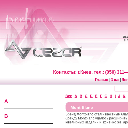
Ваш
(н
Контакты: г.Киев, тел.: (050) 31
Главная
О нас
Дос
|
|
Все
A
B
C
D
E
F
G
H
I
J
K
A
Mont Blanc
Бренд
Montblanc
стал известным благ
B
бренду Montblanc удалось расширить 
ювелирных изделий и, конечно же, ар