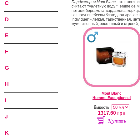
Парфюмерия Mont Blanc
- это эксклю
C
считают туалетную воду "Femme de 
нотами бергамота, кардамона, корицы
вознося к небесам благодаря древесн
D
Individuel" - легкая, таинственная, и
мужественный, роскошный и строгий,
E
F
G
H
Mont Blanc
Homme Exceptionnel
I
Ёмкость:
1317.60
грн
J
K